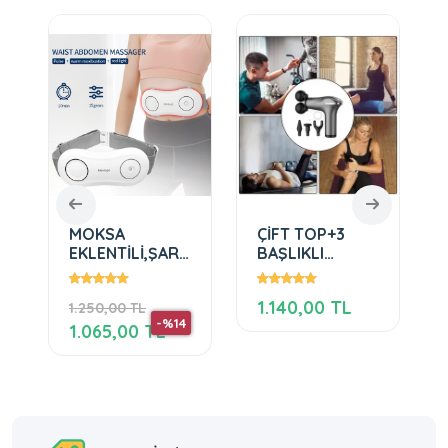
MOKSA
ÇİFT TOP+3
EKLENTİLİ,ŞARJLI
BAŞLIKLI
BEL VE GÖBEK
ŞARJLI MASAJ
ELEKTRONİK
TABANCASI
1.140,00 TL
1.250,00 TL
MASAJ ALETİ
-%14
1.065,00 TL