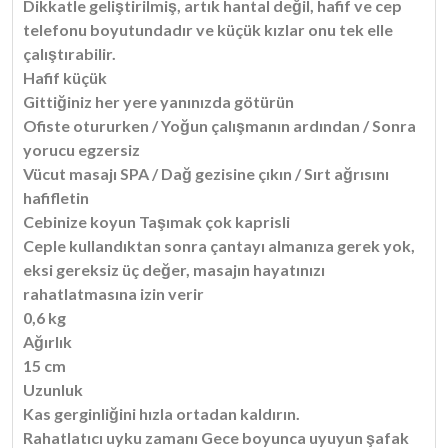
Dikkatle geliştirilmiş, artık hantal değil, hafif ve cep
telefonu boyutundadır ve küçük kızlar onu tek elle
çalıştırabilir.
Hafif küçük
Gittiğiniz her yere yanınızda götürün
Ofiste otururken / Yoğun çalışmanın ardından / Sonra
yorucu egzersiz
Vücut masajı SPA / Dağ gezisine çıkın / Sırt ağrısını
hafifletin
Cebinize koyun Taşımak çok kaprisli
Ceple kullandıktan sonra çantayı almanıza gerek yok,
eksi gereksiz üç değer, masajın hayatınızı
rahatlatmasına izin verir
0,6 kg
Ağırlık
15 cm
Uzunluk
Kas gerginliğini hızla ortadan kaldırın.
Rahatlatıcı uyku zamanı Gece boyunca uyuyun şafak