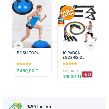
BOSU TOPU
10 PARÇA
EGZERİSİZ
YAYI,EVDE
EGZERSİZ SETİ
2.450,00 TL
675,00 TL
-%23
518,00 TL
%50 İndirim