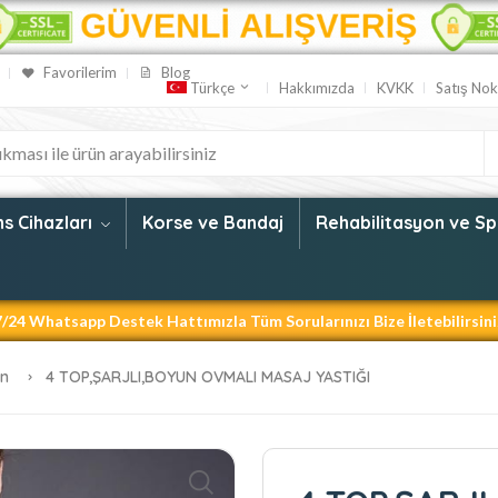
Favorilerim
Blog
Hakkımızda
KVKK
Satış Nok
Türkçe
s Cihazları
Korse ve Bandaj
Rehabilitasyon ve S
7/24 Whatsapp Destek Hattımızla Tüm Sorularınızı Bize İletebilirsini
Burada Platformu, Kaliteli Ürünleri Uygun Fiyata Sizlere Sunmak İçin
an
4 TOP,ŞARJLI,BOYUN OVMALI MASAJ YASTIĞI
lenen Teknolojiyle Uyumlu Tüm Masaj Aletlerini Web Sitemizden Taki
Düşük Maliyetle Sizelere Ürün Sunmak İçin Kapıda Ödeme Sistemin
üvenli Ödeme Sertifikası İle Güvenle Alışverişlerinizi Tamamlayabili
 6 Dil Seçeneği İle Tüm Vatandaşlarımıza Daha İyi Hizmet Veriyoruz