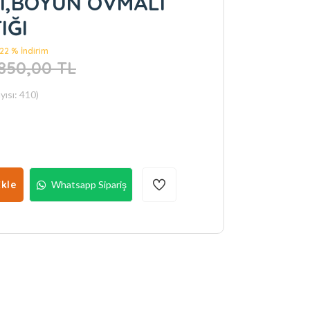
LI,BOYUN OVMALI
argoda 😎
IĞI
22 % İndirim
.850,00 TL
ısı: 410)
kle
Whatsapp Sipariş