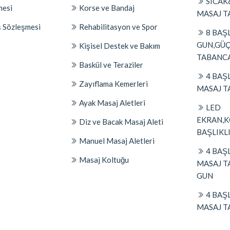
SICAK
mesi
Korse ve Bandaj
MASAJ T
ş Sözleşmesi
Rehabilitasyon ve Spor
8 BAŞ
GUN,GÜ
Kişisel Destek ve Bakım
TABANCA
Baskül ve Teraziler
4 BAŞL
Zayıflama Kemerleri
MASAJ T
Ayak Masaj Aletleri
LED
EKRAN,
Diz ve Bacak Masaj Aleti
BAŞLIKL
Manuel Masaj Aletleri
4 BAŞL
Masaj Koltuğu
MASAJ T
GUN
4 BAŞL
MASAJ T