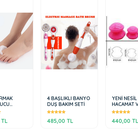
ARMAK
4 BAŞLIKLI BANYO
YENİ NESİL
UCU
DUŞ BAKIM SETİ
HACAMAT 
N BUNYON
SETİ 4'LÜ 
UCU
 TL
485,00 TL
440,00 T
X VALGUS