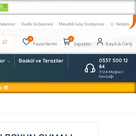
talarımız
Üyelik Sözleşmesi
Mesafeli Satış Sözleşmesi
İletişim
0
0
Favorilerim
Sepetim
Kayıt & Giriş
0537 500 12
por
Baskül ve Teraziler
84
7/24 Müşteri
Desteği
z 😎
 Geliştirildi 😎
p Edebilirsiniz 😎
i Kullanmamaktadır 😎
rsiniz 😎
 😎