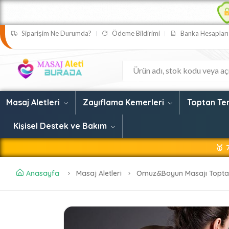
Siparişim Ne Durumda?
Ödeme Bildirimi
Banka Hesapları
Masaj Aletleri
Zayıflama Kemerleri
Toptan Ten
Kişisel Destek ve Bakım
🥇 
🥇 Masaj Aleti 
Anasayfa
Masaj Aletleri
Omuz&Boyun Masajı Topt
🥇 Her Zaman Yeni
🥇 Web Sitemizde En 
🥇 SSL G
🥇