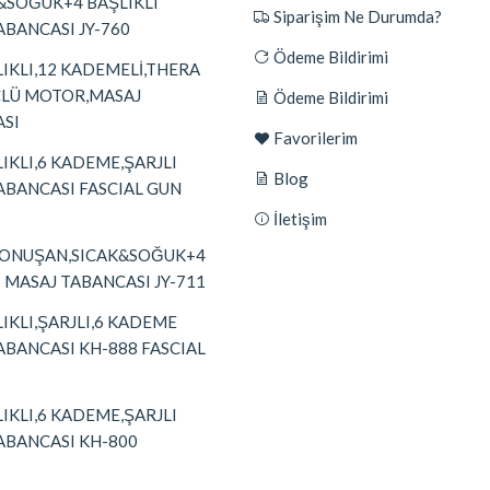
&SOĞUK+4 BAŞLIKLI
Siparişim Ne Durumda?
ABANCASI JY-760
Ödeme Bildirimi
LIKLI,12 KADEMELİ,THERA
ÇLÜ MOTOR,MASAJ
Ödeme Bildirimi
SI
Favorilerim
IKLI,6 KADEME,ŞARJLI
Blog
ABANCASI FASCIAL GUN
İletişim
KONUŞAN,SICAK&SOĞUK+4
I MASAJ TABANCASI JY-711
IKLI,ŞARJLI,6 KADEME
ABANCASI KH-888 FASCIAL
IKLI,6 KADEME,ŞARJLI
ABANCASI KH-800