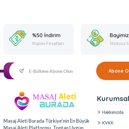
%50 İndirim
Bayimiz
Kupon Fırsatları
Stoksuz S
Abone O
Kurumsa
Hakkımızda
Masaj Aleti Burada Türkiye'nin En Büyük
KVKK
Masaj Aleti Platformu. Toptan Uygun