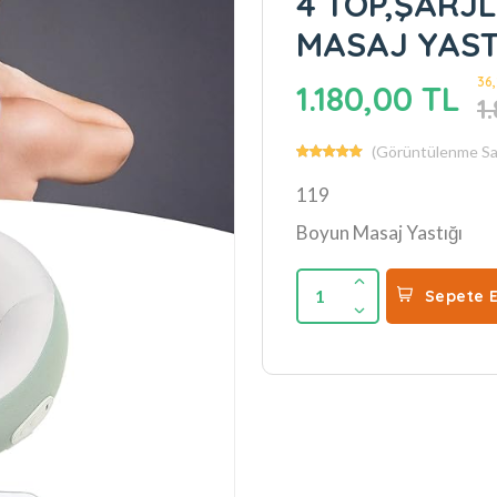
4 TOP,ŞARJ
argo İle Tüm İllere Saat 16:00'a Kadar Olan Siparişler Aynı Gün K
MASAJ YAST
36,
1.180,00 TL
1
(Görüntülenme Say
119
Boyun Masaj Yastığı
1
Sepete E