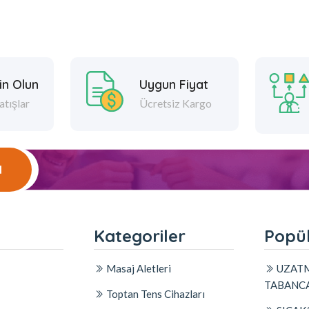
in Olun
Uygun Fiyat
atışlar
Ücretsiz Kargo
l
l
Kategoriler
Popül
Masaj Aletleri
UZATM
TABANCA
Toptan Tens Cihazları