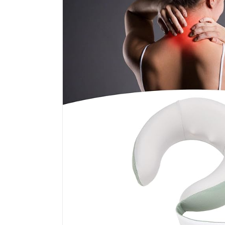
🥇 MNG K