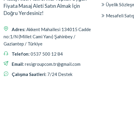
Üyelik Sözleş
Fiyata Masaj Aleti Satın Almak İçin
Doğru Yerdesiniz!
Mesafeli Satı
Adres:
Akkent Mahallesi 134015 Cadde
no:1/N (Millet Cami Yanı) Şahinbey /
Gaziantep / Türkiye
Telefon:
0537 500 12 84
Email:
resigroupcom.tr@gmail.com
Çalışma Saatleri:
7/24 Destek