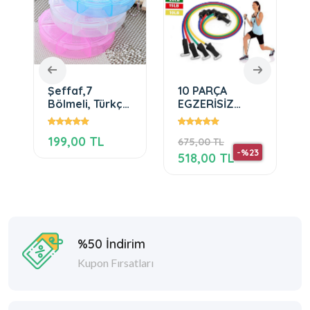
Şeffaf,7
10 PARÇA
Bölmeli, Türkçe
EGZERİSİZ
Yazılı Haftalık
YAYI,EVDE
İlaç Kutusu
EGZERSİZ SETİ
199,00 TL
675,00 TL
-%23
518,00 TL
%50 İndirim
Kupon Fırsatları