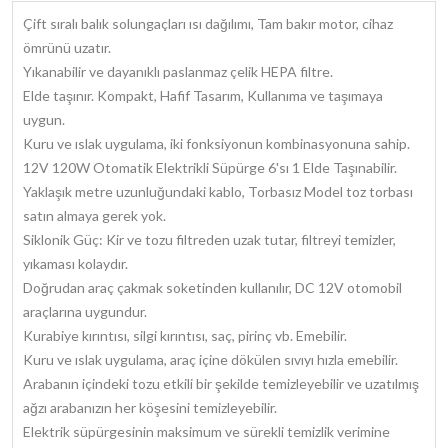
Çift sıralı balık solungaçları ısı dağılımı, Tam bakır motor, cihaz
ömrünü uzatır.
Yıkanabilir ve dayanıklı paslanmaz çelik HEPA filtre.
Elde taşınır. Kompakt, Hafif Tasarım, Kullanıma ve taşımaya
uygun.
Kuru ve ıslak uygulama, iki fonksiyonun kombinasyonuna sahip.
12V 120W Otomatik Elektrikli Süpürge 6'sı 1 Elde Taşınabilir.
Yaklaşık metre uzunluğundaki kablo, Torbasız Model toz torbası
satın almaya gerek yok.
Siklonik Güç: Kir ve tozu filtreden uzak tutar, filtreyi temizler,
yıkaması kolaydır.
Doğrudan araç çakmak soketinden kullanılır, DC 12V otomobil
araçlarına uygundur.
Kurabiye kırıntısı, silgi kırıntısı, saç, pirinç vb. Emebilir.
Kuru ve ıslak uygulama, araç içine dökülen sıvıyı hızla emebilir.
Arabanın içindeki tozu etkili bir şekilde temizleyebilir ve uzatılmış
ağzı arabanızın her köşesini temizleyebilir.
Elektrik süpürgesinin maksimum ve sürekli temizlik verimine