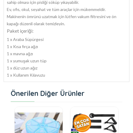
sahip olması için pisliği söküp yıkayabilir.
Ev, ofis, okul, seyahat ve tüm araçlar için mükemmeldir.
Makinenin ömrünü uzatmak için lütfen vakum filtresini ve ön
kapağı düzenli olarak temizleyin.
Paket içeriği:
1 x Araba Süpürgesi
1 x Kısa fırça ağzı
1 x mavna ağzı
1 x yumuşak uzun tüp
1 x düz uzun ağız
1 x Kullanım Kılavuzu
Önerilen Diğer Ürünler