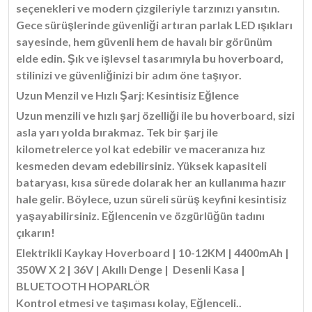
seçenekleri ve modern çizgileriyle tarzınızı yansıtın.
Gece sürüşlerinde güvenliği artıran parlak LED ışıkları
sayesinde, hem güvenli hem de havalı bir görünüm
elde edin. Şık ve işlevsel tasarımıyla bu hoverboard,
stilinizi ve güvenliğinizi bir adım öne taşıyor.
Uzun Menzil ve Hızlı Şarj: Kesintisiz Eğlence
Uzun menzili ve hızlı şarj özelliği ile bu hoverboard, sizi
asla yarı yolda bırakmaz. Tek bir şarj ile
kilometrelerce yol kat edebilir ve maceranıza hız
kesmeden devam edebilirsiniz. Yüksek kapasiteli
bataryası, kısa sürede dolarak her an kullanıma hazır
hale gelir. Böylece, uzun süreli sürüş keyfini kesintisiz
yaşayabilirsiniz. Eğlencenin ve özgürlüğün tadını
çıkarın!
Elektrikli Kaykay Hoverboard | 10-12KM | 4400mAh |
350W X 2 | 36V | Akıllı Denge | Desenli Kasa |
BLUETOOTH HOPARLÖR
Kontrol etmesi ve taşıması kolay, Eğlenceli..