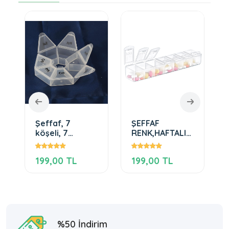
Şeffaf, 7
ŞEFFAF
köşeli, 7
RENK,HAFTALIK
Bölmeli
İLAÇ HAZNESİ
Haftalık İlaç
199,00 TL
199,00 TL
Kutusu
%50 İndirim