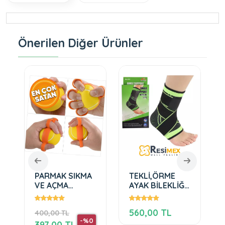
Önerilen Diğer Ürünler
PARMAK SIKMA
TEKLİ,ÖRME
VE AÇMA
AYAK BİLEKLİĞİ,
İŞLEVLİ,SÜNGER
BANDAJ
EL EGZERSİZ
DESTEKLİ
560,00 TL
400,00 TL
TOPU
-%0
397,00 TL