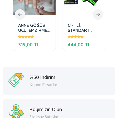
ANNE GÖĞÜS
ÇİFTLİ,
YENİ
UCU, EMZİRME
STANDART
PLAT
SİLİKONU
EBAT, DÜZ
ÖRME EL
319,00 TL
444,00 TL
230,
BİLEKLİK
%50 İndirim
Kupon Fırsatları
Bayimizin Olun
Stoksuz Satışlar