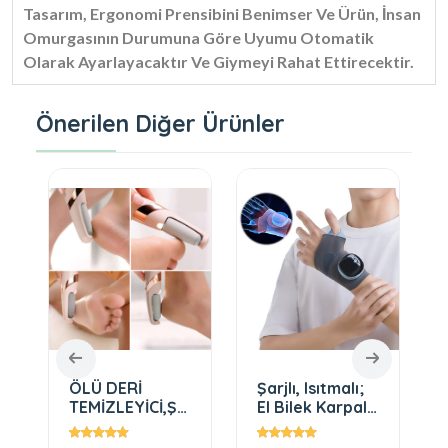
Tasarım, Ergonomi Prensibini Benimser Ve Ürün, İnsan
Omurgasının Durumuna Göre Uyumu Otomatik
Olarak Ayarlayacaktır Ve Giymeyi Rahat Ettirecektir.
Önerilen Diğer Ürünler
ÖLÜ DERİ
Şarjlı, Isıtmalı;
TEMİZLEYİCİ,ŞARJLI,YEDEK
El Bilek Karpal
e
BAŞLIKLI ÖLÜ
Tunel
DERİ ZIMPARASI
Elektronik