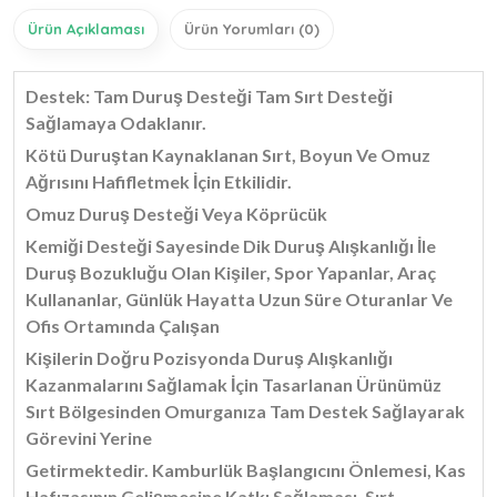
Ürün Açıklaması
Ürün Yorumları (0)
Destek: Tam Duruş Desteği Tam Sırt Desteği
Sağlamaya Odaklanır.
Kötü Duruştan Kaynaklanan Sırt, Boyun Ve Omuz
Ağrısını Hafifletmek İçin Etkilidir.
Omuz Duruş Desteği Veya Köprücük
Kemiği Desteği Sayesinde Dik Duruş Alışkanlığı İle
Duruş Bozukluğu Olan Kişiler, Spor Yapanlar, Araç
Kullananlar, Günlük Hayatta Uzun Süre Oturanlar Ve
Ofis Ortamında Çalışan
Kişilerin Doğru Pozisyonda Duruş Alışkanlığı
Kazanmalarını Sağlamak İçin Tasarlanan Ürünümüz
Sırt Bölgesinden Omurganıza Tam Destek Sağlayarak
Görevini Yerine
Getirmektedir. Kamburlük Başlangıcını Önlemesi, Kas
Hafızasının Gelişmesine Katkı Sağlaması, Sırt