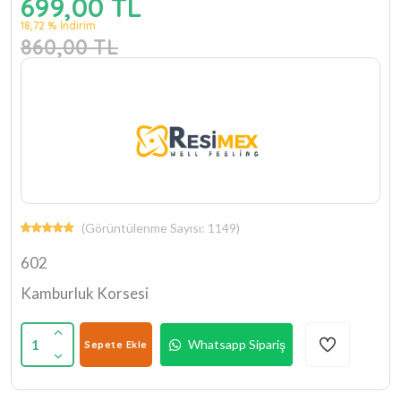
699,00 TL
18,72 % İndirim
860,00 TL
(Görüntülenme Sayısı: 1149)
602
Kamburluk Korsesi
1
Whatsapp Sipariş
Sepete Ekle