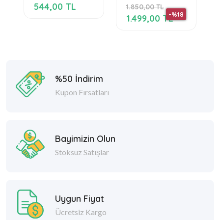
544,00 TL
1.850,00 TL
Masaj Aleti
-%18
1.499,00 TL
%50 İndirim
Kupon Fırsatları
Bayimizin Olun
Stoksuz Satışlar
Uygun Fiyat
Ücretsiz Kargo