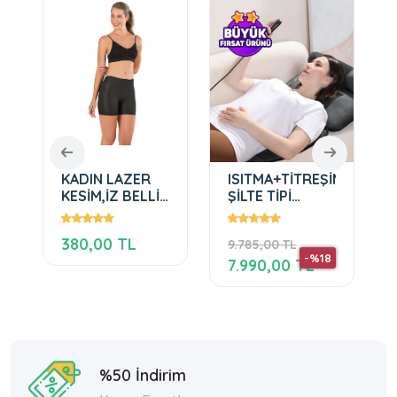
KADIN LAZER
ISITMA+TİTREŞİM+OVMAL
KESİM,İZ BELLİ
ŞİLTE TİPİ
ETMEYEN,SIKILAŞTIRICI
MASAJ YATAĞI
ŞORT KORSE
380,00 TL
9.785,00 TL
SİYAH
-%18
7.990,00 TL
%50 İndirim