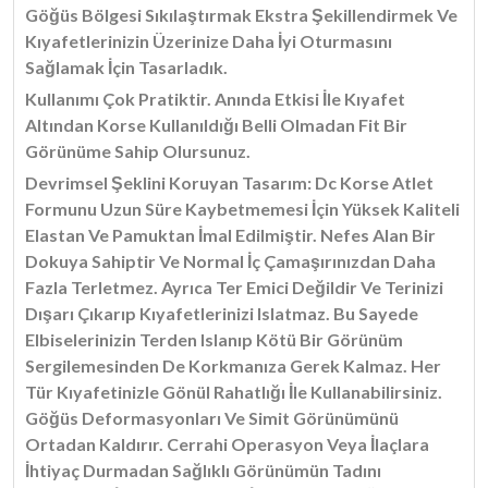
Göğüs Bölgesi Sıkılaştırmak Ekstra Şekillendirmek Ve
Kıyafetlerinizin Üzerinize Daha İyi Oturmasını
Sağlamak İçin Tasarladık.
Kullanımı Çok Pratiktir. Anında Etkisi İle Kıyafet
Altından Korse Kullanıldığı Belli Olmadan Fit Bir
Görünüme Sahip Olursunuz.
Devrimsel Şeklini Koruyan Tasarım: Dc Korse Atlet
Formunu Uzun Süre Kaybetmemesi İçin Yüksek Kaliteli
Elastan Ve Pamuktan İmal Edilmiştir. Nefes Alan Bir
Dokuya Sahiptir Ve Normal İç Çamaşırınızdan Daha
Fazla Terletmez. Ayrıca Ter Emici Değildir Ve Terinizi
Dışarı Çıkarıp Kıyafetlerinizi Islatmaz. Bu Sayede
Elbiselerinizin Terden Islanıp Kötü Bir Görünüm
Sergilemesinden De Korkmanıza Gerek Kalmaz. Her
Tür Kıyafetinizle Gönül Rahatlığı İle Kullanabilirsiniz.
Göğüs Deformasyonları Ve Simit Görünümünü
Ortadan Kaldırır. Cerrahi Operasyon Veya İlaçlara
İhtiyaç Durmadan Sağlıklı Görünümün Tadını