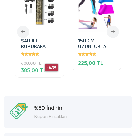
ŞARJLI
150 CM
KURUKAFA
UZUNLUKTA
TRAŞ MAKİNESİ
KESİLMİŞ
PLATES BANDI
225,00 TL
600,00 TL
-%35
385,00 TL
%50 İndirim
Kupon Fırsatları