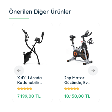
Önerilen Diğer Ürünler
X 4’ü 1 Arada
2hp Motor
Katlanabilir
Gücünde, Ev
Manyetik
Tipi
Kondisyon
Katlanabilir,
7.199,00 TL
10.150,00 TL
Bisikleti Sessiz
Egzersiz
Spin Bike, LCD
Bisikleti
Ekranlı, Direnç
Bantlı, Dikey