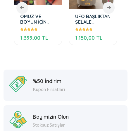
MANDALI,GÜÇLÜ
OMUZ VE
UFO BAŞLIKTAN
K
BOYUN İÇİN
ŞELALE
UZATMA
DAMLACIKLI,KUMANDALI
BANDAJLI,ŞARJLI
ODA
1.399,00 TL
1.150,00 TL
ISITMA DİZLİĞİ
NEMLENDİRİCİ
YC-906A
%50 İndirim
Kupon Fırsatları
Bayimizin Olun
Stoksuz Satışlar