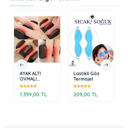
AYAK ALTI
Lastikli Göz
N
OVMALI
Termojel
INFRARED
ISITMALI MASAJ
1.399,00 TL
209,00 TL
E
ALETİ