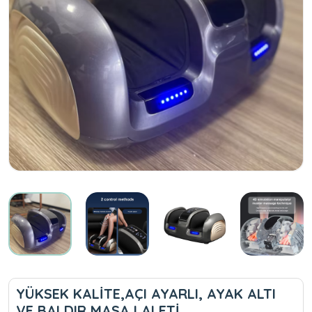
YÜKSEK KALİTE,AÇI AYARLI, AYAK ALTI
VE BALDIR MASAJ ALETİ